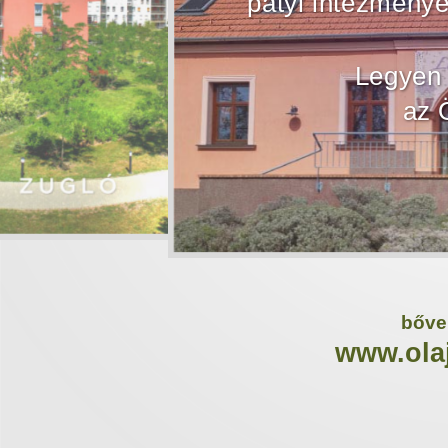
pátyi intézmény
Legyen 
az 
bőve
www.ola